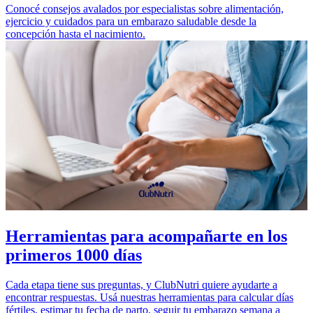
Conocé consejos avalados por especialistas sobre alimentación,
ejercicio y cuidados para un embarazo saludable desde la
concepción hasta el nacimiento.
Herramientas para acompañarte en los
primeros 1000 días
Cada etapa tiene sus preguntas, y ClubNutri quiere ayudarte a
encontrar respuestas. Usá nuestras herramientas para calcular días
fértiles, estimar tu fecha de parto, seguir tu embarazo semana a