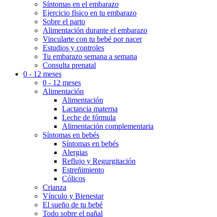
Síntomas en el embarazo
Ejercicio físico en tu embarazo
Sobre el parto
Alimentación durante el embarazo
Vincularte con tu bebé por nacer
Estudios y controles
Tu embarazo semana a semana
Consulta prenatal
0 - 12 meses
0 - 12 meses
Alimentación
Alimentación
Lactancia materna
Leche de fórmula
Alimentación complementaria
Síntomas en bebés
Síntomas en bebés
Alergias
Reflujo y Regurgitación
Estreñimiento
Cólicos
Crianza
Vínculo y Bienestar
El sueño de tu bebé
Todo sobre el pañal