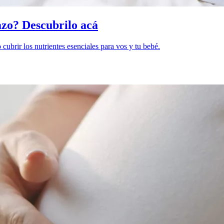
zo? Descubrilo acá
cubrir los nutrientes esenciales para vos y tu bebé.