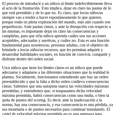
El proceso de introducir a un niño/a al límite indefectiblemente lleva
al acto de la frustración. Esto implica, dejar en claro las pautas de lo
que está permitido y de lo que no. Es claro, que los/as niños/as
siempre van a tender a hacer espontáneamente lo que quieren,
porque están en plena exploración del mundo, más aún cuando son
pequeños/as. Ante pautas claras, y ante la disrupción con respecto a
las mismas, es importante dejar en claro las consecuencias y
cumplirlas, para que el/la niño/a aprenda cuáles son sus acciones
aceptables, adecuadas y asertivas, y cuáles no. Esta es una función
fundamental para nosotros/as, personas adultas, con el objetivo de
brindarle a los/as niños/as recursos, que les permitan adquirir y
desarrollar habilidades sociales, en función de convivir, compartir y
disfrutar dentro del orden social.
Un/a niño/a que tiene los límites claros es un niño/a que puede
adecuarse y adaptarse a las diferentes situaciones que la realidad le
plantea. Socialmente, funcionamos entendiendo que hay un orden
preestablecido y que la falta a dicho orden conlleva consecuencias
claras. Sabemos que una autopista marca las velocidades máximas
permitidas, y entendemos que, si traspasamos dicha velocidad
máxima permitida, habrá consecuencias como una multa, o bien la
quita de puntos del scoring. Es decir, ante la inadecuación a la
norma, hay una consecuencia, y esa consecuencia es una pérdida, ya
sea monetaria o de puntos necesarios para continuar transitando. El
cartel de velocidad máxima permitida no es una amenaza para