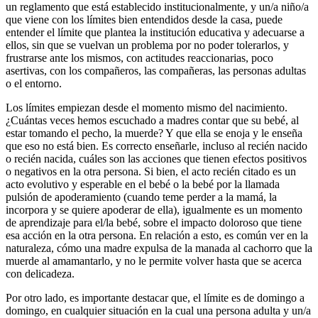
un reglamento que está establecido institucionalmente, y un/a niño/a
que viene con los límites bien entendidos desde la casa, puede
entender el límite que plantea la institución educativa y adecuarse a
ellos, sin que se vuelvan un problema por no poder tolerarlos, y
frustrarse ante los mismos, con actitudes reaccionarias, poco
asertivas, con los compañeros, las compañeras, las personas adultas
o el entorno.
Los límites empiezan desde el momento mismo del nacimiento.
¿Cuántas veces hemos escuchado a madres contar que su bebé, al
estar tomando el pecho, la muerde? Y que ella se enoja y le enseña
que eso no está bien. Es correcto enseñarle, incluso al recién nacido
o recién nacida, cuáles son las acciones que tienen efectos positivos
o negativos en la otra persona. Si bien, el acto recién citado es un
acto evolutivo y esperable en el bebé o la bebé por la llamada
pulsión de apoderamiento (cuando teme perder a la mamá, la
incorpora y se quiere apoderar de ella), igualmente es un momento
de aprendizaje para el/la bebé, sobre el impacto doloroso que tiene
esa acción en la otra persona. En relación a esto, es común ver en la
naturaleza, cómo una madre expulsa de la manada al cachorro que la
muerde al amamantarlo, y no le permite volver hasta que se acerca
con delicadeza.
Por otro lado, es importante destacar que, el límite es de domingo a
domingo, en cualquier situación en la cual una persona adulta y un/a