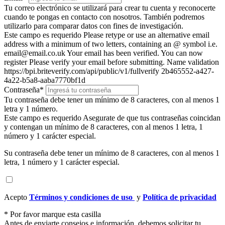
Tu correo electrónico se utilizará para crear tu cuenta y reconocerte
cuando te pongas en contacto con nosotros. También podremos
utilizarlo para comparar datos con fines de investigación.
Este campo es requerido
Please retype or use an alternative email
address with a minimum of two letters, containing an @ symbol i.e.
email@email.co.uk
Your email has been verified. You can now
register
Please verify your email before submitting.
Name validation
https://bpi.briteverify.com/api/public/v1/fullverify
2b465552-a427-
4a22-b5a8-aaba7770bf1d
Contraseña
*
Tu contraseña debe tener un mínimo de 8 caracteres, con al menos 1
letra y 1 número.
Este campo es requerido
Asegurate de que tus contraseñas coincidan
y contengan un mínimo de 8 caracteres, con al menos 1 letra, 1
número y 1 carácter especial.
Su contraseña debe tener un mínimo de 8 caracteres, con al menos 1
letra, 1 número y 1 carácter especial.
Acepto
Términos y condiciones de uso
y
Política de privacidad
*
Por favor marque esta casilla
Antes de enviarte consejos e información, debemos solicitar tu