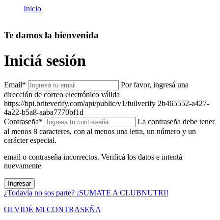
Inicio
Te damos la bienvenida
Iniciá sesión
Email
*
Por favor, ingresá una
dirección de correo electrónico válida
https://bpi.briteverify.com/api/public/v1/fullverify
2b465552-a427-
4a22-b5a8-aaba7770bf1d
Contraseña
*
La contraseña debe tener
al menos 8 caracteres, con al menos una letra, un número y un
carácter especial.
email o contraseña incorrectos. Verificá los datos e intentá
nuevamente
Ingresar
¿Todavía no sos parte? ¡SUMATE A CLUBNUTRI!
OLVIDÉ MI CONTRASEÑA