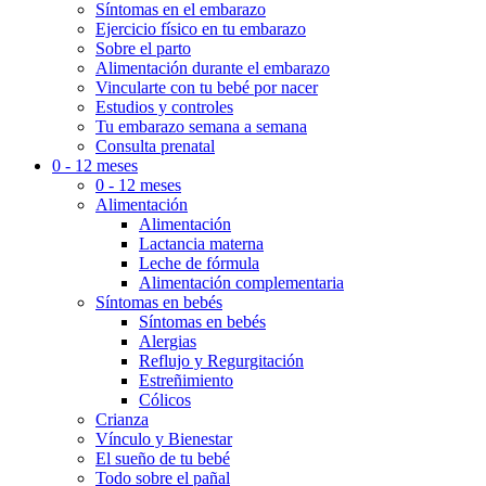
Síntomas en el embarazo
Ejercicio físico en tu embarazo
Sobre el parto
Alimentación durante el embarazo
Vincularte con tu bebé por nacer
Estudios y controles
Tu embarazo semana a semana
Consulta prenatal
0 - 12 meses
0 - 12 meses
Alimentación
Alimentación
Lactancia materna
Leche de fórmula
Alimentación complementaria
Síntomas en bebés
Síntomas en bebés
Alergias
Reflujo y Regurgitación
Estreñimiento
Cólicos
Crianza
Vínculo y Bienestar
El sueño de tu bebé
Todo sobre el pañal