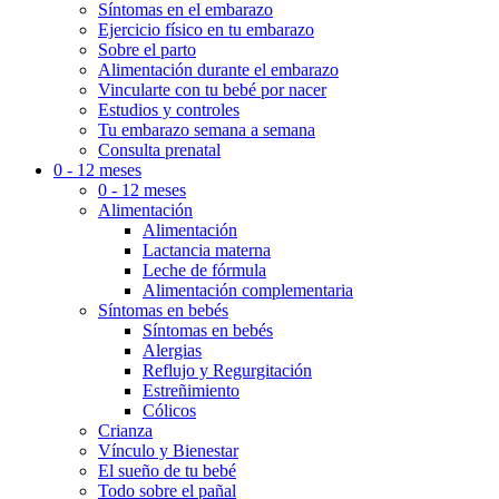
Síntomas en el embarazo
Ejercicio físico en tu embarazo
Sobre el parto
Alimentación durante el embarazo
Vincularte con tu bebé por nacer
Estudios y controles
Tu embarazo semana a semana
Consulta prenatal
0 - 12 meses
0 - 12 meses
Alimentación
Alimentación
Lactancia materna
Leche de fórmula
Alimentación complementaria
Síntomas en bebés
Síntomas en bebés
Alergias
Reflujo y Regurgitación
Estreñimiento
Cólicos
Crianza
Vínculo y Bienestar
El sueño de tu bebé
Todo sobre el pañal