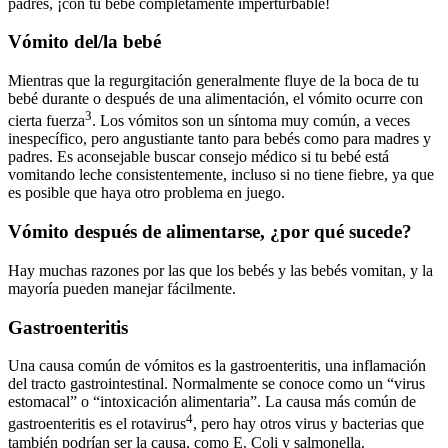
padres, ¡con tu bebé completamente imperturbable!
Vómito del/la bebé
Mientras que la regurgitación generalmente fluye de la boca de tu
bebé durante o después de una alimentación, el vómito ocurre con
3
cierta fuerza
. Los vómitos son un síntoma muy común, a veces
inespecífico, pero angustiante tanto para bebés como para madres y
padres. Es aconsejable buscar consejo médico si tu bebé está
vomitando leche consistentemente, incluso si no tiene fiebre, ya que
es posible que haya otro problema en juego.
Vómito después de alimentarse, ¿por qué sucede?
Hay muchas razones por las que los bebés y las bebés vomitan, y la
mayoría pueden manejar fácilmente.
Gastroenteritis
Una causa común de vómitos es la gastroenteritis, una inflamación
del tracto gastrointestinal. Normalmente se conoce como un “virus
estomacal” o “intoxicación alimentaria”. La causa más común de
4
gastroenteritis es el rotavirus
, pero hay otros virus y bacterias que
también podrían ser la causa, como E. Coli y salmonella.