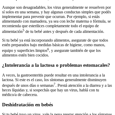
Aunque son desagradables, los virus generalmente se resuelven por
sí solos en una semana, y hay algunas conductas simples que podés
implementar para prevenir que ocurran. Por ejemplo, si estás
alimentando con mamadera, ya sea con leche materna o fórmula, se
recomienda que esterilices completamente todo el equipo de
5
alimentación
de tu bebé antes y después de cada alimentación.
Si tu bebé ya está incorporando alimentos, asegurate de que todos
estén preparados bajo medidas básicas de higiene, como manos,
6
equipo y superficies limpios
, y asegurate también de que los
alimentos estén bien cocidos.
¿Intolerancia a la lactosa o problemas estomacales?
A veces, la gastroenteritis puede resultar en una intolerancia a la
lactosa. Si este es el caso, los síntomas generalmente disminuyen
7
después de unos días o semanas
. Prestá atención a la diarrea y a las
heces líquidas y, si sospechás que hay un virus, hablá con tu
médico/a de cabecera.
Deshidratación en bebés
Si tu bebé tuvo un virus, vale la pena prestar atención a los síntomas