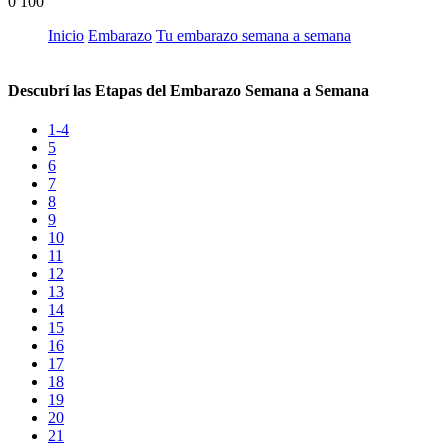
0
100
Inicio
Embarazo
Tu embarazo semana a semana
Descubrí las Etapas del Embarazo Semana a Semana
1-4
5
6
7
8
9
10
11
12
13
14
15
16
17
18
19
20
21