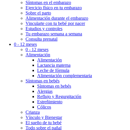
Síntomas en el embarazo
Ejercicio físico en tu embarazo
Sobre el parto
Alimentación durante el embarazo
Vincularte con tu bebé por nacer
Estudios y controles
Tu embarazo semana a semana
Consulta prenatal
0 - 12 meses
0 - 12 meses
Alimentación
Alimentación
Lactancia materna
Leche de fórmula
Alimentación complementaria
Síntomas en bebés
Síntomas en bebés
Alergias
Reflujo y Regurgitación
Estreñimiento
Cólicos
Crianza
Vínculo y Bienestar
El sueño de tu bebé
Todo sobre el pañal