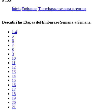
0
100
Inicio
Embarazo
Tu embarazo semana a semana
Descubrí las Etapas del Embarazo Semana a Semana
1-4
5
6
7
8
9
10
11
12
13
14
15
16
17
18
19
20
21