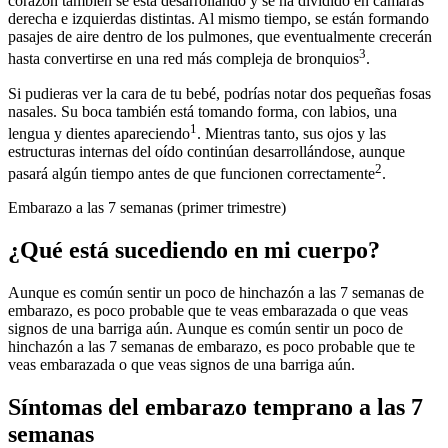
corazón también se está desarrollando y se ha dividido en cámaras
derecha e izquierdas distintas. Al mismo tiempo, se están formando
pasajes de aire dentro de los pulmones, que eventualmente crecerán
3
hasta convertirse en una red más compleja de bronquios
.
Si pudieras ver la cara de tu bebé, podrías notar dos pequeñas fosas
nasales. Su boca también está tomando forma, con labios, una
1
lengua y dientes apareciendo
. Mientras tanto, sus ojos y las
estructuras internas del oído continúan desarrollándose, aunque
2
pasará algún tiempo antes de que funcionen correctamente
.
Embarazo a las 7 semanas (primer trimestre)
¿Qué está sucediendo en mi cuerpo?
Aunque es común sentir un poco de hinchazón a las 7 semanas de
embarazo, es poco probable que te veas embarazada o que veas
signos de una barriga aún. Aunque es común sentir un poco de
hinchazón a las 7 semanas de embarazo, es poco probable que te
veas embarazada o que veas signos de una barriga aún.
Síntomas del embarazo temprano a las 7
semanas