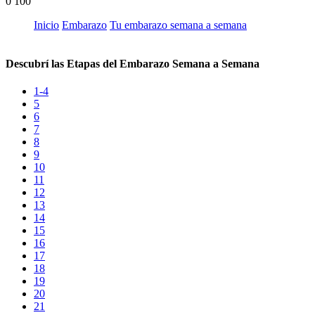
0
100
Inicio
Embarazo
Tu embarazo semana a semana
Descubrí las Etapas del Embarazo Semana a Semana
1-4
5
6
7
8
9
10
11
12
13
14
15
16
17
18
19
20
21