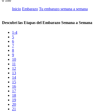
0
100
Inicio
Embarazo
Tu embarazo semana a semana
Descubrí las Etapas del Embarazo Semana a Semana
1-4
5
6
7
8
9
10
11
12
13
14
15
16
17
18
19
20
21